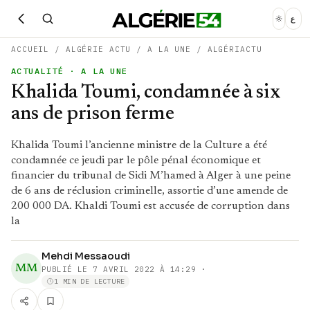
ع
ACCUEIL
/
ALGÉRIE ACTU
/
A LA UNE
/
ALGÉRIACTU
ACTUALITÉ
· A LA UNE
Khalida Toumi, condamnée à six
ans de prison ferme
Khalida Toumi l’ancienne ministre de la Culture a été
condamnée ce jeudi par le pôle pénal économique et
financier du tribunal de Sidi M’hamed à Alger à une peine
de 6 ans de réclusion criminelle, assortie d’une amende de
200 000 DA. Khaldi Toumi est accusée de corruption dans
la
Mehdi Messaoudi
MM
PUBLIÉ LE
7 AVRIL 2022 À 14:29
·
1 MIN DE LECTURE