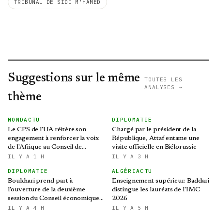
TRIBUNAL DE SIDI M'HAMED
Suggestions sur le même
TOUTES LES
ANALYSES →
thème
MONDACTU
DIPLOMATIE
Le CPS de l'UA réitère son
Chargé par le président de la
engagement à renforcer la voix
République, Attaf entame une
de l'Afrique au Conseil de
visite officielle en Biélorussie
sécurité des Nations Unies
IL Y A 1 H
IL Y A 3 H
DIPLOMATIE
ALGÉRIACTU
Boukhari prend part à
Enseignement supérieur: Baddari
l'ouverture de la deuxième
distingue les lauréats de l'IMC
session du Conseil économique,
2026
social, culturel et
IL Y A 4 H
IL Y A 5 H
environnemental tchadien