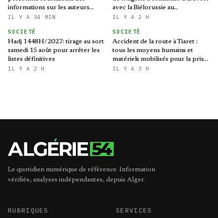
informations sur les auteurs
avec la Biélorussie au
d’infractions liées aux stupéfiants
renforcement des relations
IL Y A 34 MIN
IL Y A 2 H
bilatérales
SOCIETÉ
SOCIETÉ
Hadj 1448H/2027: tirage au sort
Accident de la route à Tiaret :
samedi 15 août pour arrêter les
tous les moyens humains et
listes définitives
matériels mobilisés pour la prise
en charge des blessés
IL Y A 2 H
IL Y A 3 H
Le quotidien numérique de référence. Information
vérifiée, analyses indépendantes, depuis Alger.
RUBRIQUES
SERVICES