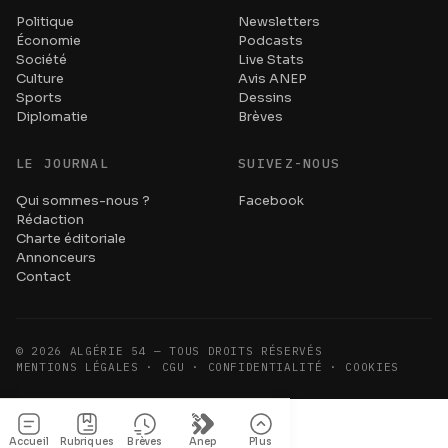
Politique
Newsletters
Économie
Podcasts
Société
Live Stats
Culture
Avis ANEP
Sports
Dessins
Diplomatie
Brèves
LE JOURNAL
SUIVEZ-NOUS
Qui sommes-nous ?
Facebook
Rédaction
Charte éditoriale
Annonceurs
Contact
©
2026
ALGÉRIE 54 — TOUS DROITS RÉSERVÉS
MENTIONS LÉGALES · CGU · CONFIDENTIALITÉ · COOKIES
Accueil
Rubriques
Brèves
Anep
Plus