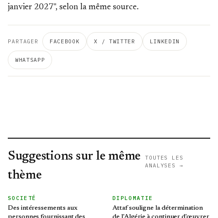
janvier 2027", selon la même source.
PARTAGER
FACEBOOK
X / TWITTER
LINKEDIN
WHATSAPP
Suggestions sur le même
TOUTES LES
ANALYSES →
thème
SOCIETÉ
DIPLOMATIE
Des intéressements aux
Attaf souligne la détermination
personnes fournissant des
de l'Algérie à continuer d'œuvrer