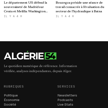
Le département US défend la
Bouzegza préside une séance de
souveraineté de Madrid sur
travail consacrée à l'évaluation du
Ceuta et Melilla: Washington
secteur de l’hydraulique à Batna
refroidit les ambitions
IL Y A 4 H
IL Y A 4 H
expansionnistes du Makhzen
Le quotidien numérique de référence. Information
vérifiée, analyses indépendantes, depuis Alger.
RUBRIQUES
SERVICES
Politique
Newsletters
Économie
Podcasts
Société
Live Stats