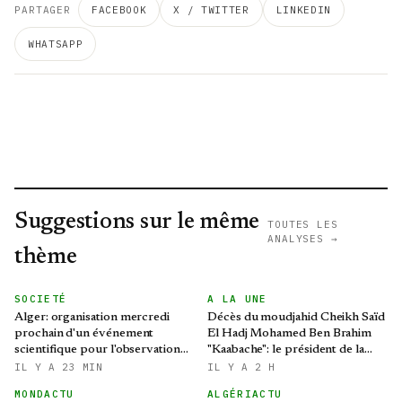
PARTAGER
FACEBOOK
X / TWITTER
LINKEDIN
WHATSAPP
Suggestions sur le même
TOUTES LES
ANALYSES →
thème
SOCIETÉ
A LA UNE
Alger: organisation mercredi
Décès du moudjahid Cheikh Saïd
prochain d'un événement
El Hadj Mohamed Ben Brahim
scientifique pour l'observation
"Kaabache": le président de la
de l'éclipse solaire partielle
République présente ses
IL Y A 23 MIN
IL Y A 2 H
condoléances
MONDACTU
ALGÉRIACTU