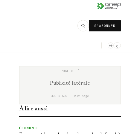
S'ABONNER
ع
Publicité latérale
300 × 600 · Half-page
À lire aussi
ÉCONOMIE