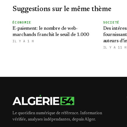
Suggestions sur le même thème
ÉCONOMIE
SOCIETÉ
E-paiement: le nombre de web-
Des intére
marchands franchit le seuil de 1.000
fournissant
auteurs d’in
IL Y A 1 H
stupéfiants
IL Y A 11 H
Le quotidien numérique de référence. Information
vérifiée, analyses indépendantes, depuis Alger.