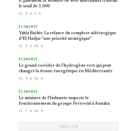
E-paiement: le nombre de web-marchands franchit
le seuil de 1.000
IL Y A 1 H
ÉCONOMIE
Yahia Bachir: La relance du complexe sidérurgique
d’El Hadjar ''une priorité stratégique''
IL Y A 14 H
ÉCONOMIE
Le grand corridor de l’hydrogène vert qui peut
changer la donne énergétique en Méditerranée
IL Y A 14 H
ÉCONOMIE
Le ministre de l'Industrie inspecte le
fonctionnement du groupe Ferrovial à Annaba
IL Y A 20 H