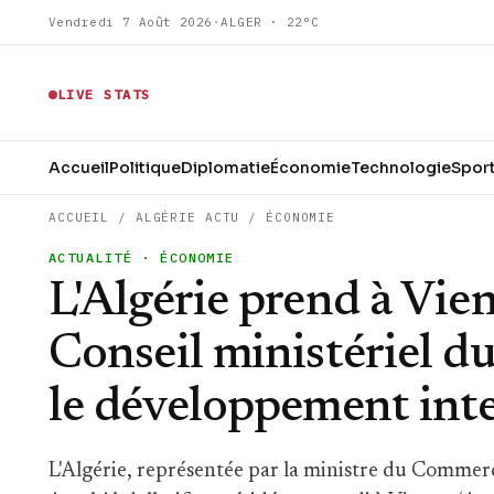
Vendredi 7 Août 2026
·
ALGER · 22°C
LIVE STATS
Accueil
Politique
Diplomatie
Économie
Technologie
Spor
ACCUEIL
/
ALGÉRIE ACTU
/
ÉCONOMIE
ACTUALITÉ
· ÉCONOMIE
L'Algérie prend à Vie
Conseil ministériel d
le développement int
L'Algérie, représentée par la ministre du Commerc