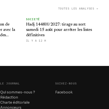
TOUTES LES ANALYSES →
SOCIETÉ
ion de
Hadj 1448H/2027: tirage au sort
r avec la
samedi 15 août pour arrêter les listes
 des
définitives
IL Y A 12 H
LE JOURNAL
SUIVEZ-NOUS
Qui sommes-nous ?
Facebook
Rédaction
Charte éditoriale
Annonceurs