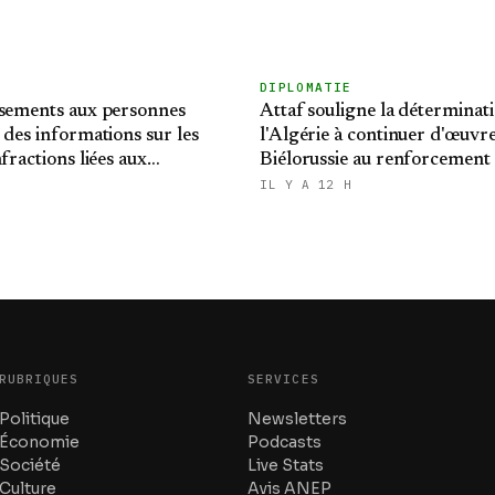
DIPLOMATIE
ssements aux personnes
Attaf souligne la déterminat
 des informations sur les
l'Algérie à continuer d'œuvre
fractions liées aux
Biélorussie au renforcement
relations bilatérales
IL Y A 12 H
RUBRIQUES
SERVICES
Politique
Newsletters
Économie
Podcasts
Société
Live Stats
Culture
Avis ANEP