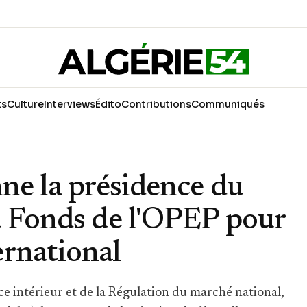
ts
Culture
Interviews
Édito
Contributions
Communiqués
nne la présidence du
u Fonds de l'OPEP pour
ernational
e intérieur et de la Régulation du marché national,