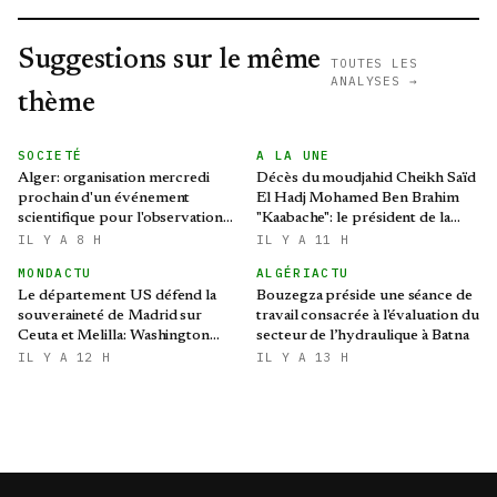
Suggestions sur le même
TOUTES LES
ANALYSES →
thème
SOCIETÉ
A LA UNE
Alger: organisation mercredi
Décès du moudjahid Cheikh Saïd
prochain d'un événement
El Hadj Mohamed Ben Brahim
scientifique pour l'observation
"Kaabache": le président de la
de l'éclipse solaire partielle
République présente ses
IL Y A 8 H
IL Y A 11 H
condoléances
MONDACTU
ALGÉRIACTU
Le département US défend la
Bouzegza préside une séance de
souveraineté de Madrid sur
travail consacrée à l'évaluation du
Ceuta et Melilla: Washington
secteur de l’hydraulique à Batna
refroidit les ambitions
IL Y A 12 H
IL Y A 13 H
expansionnistes du Makhzen