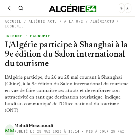
ع
ACCUEIL
/
ALGÉRIE ACTU
/
A LA UNE
/
ALGÉRIACTU
/
ÉCONOMIE
TRIBUNE
· ÉCONOMIE
L'Algérie participe à Shanghai à la
9e édition du Salon international
du tourisme
L'Algérie participe, du 26 au 28 mai courant à Shanghai
(Chine), à la 9e édition du Salon international du tourisme,
en vue de faire connaître ses atouts et de renforcer son
attractivité en tant que destination touristique, indique
lundi un communiqué de l'Office national du tourisme
(ONT).
Mehdi Messaoudi
MM
PUBLIÉ LE
25 MAI 2026 À 15:14
· MIS À JOUR 25 MAI