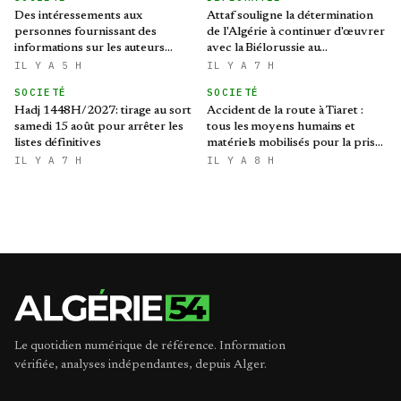
Des intéressements aux
Attaf souligne la détermination
personnes fournissant des
de l'Algérie à continuer d'œuvrer
informations sur les auteurs
avec la Biélorussie au
d’infractions liées aux stupéfiants
renforcement des relations
IL Y A 5 H
IL Y A 7 H
bilatérales
SOCIETÉ
SOCIETÉ
Hadj 1448H/2027: tirage au sort
Accident de la route à Tiaret :
samedi 15 août pour arrêter les
tous les moyens humains et
listes définitives
matériels mobilisés pour la prise
en charge des blessés
IL Y A 7 H
IL Y A 8 H
Le quotidien numérique de référence. Information
vérifiée, analyses indépendantes, depuis Alger.