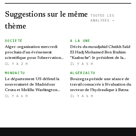
Suggestions sur le même
TOUTES LES
ANALYSES →
thème
SOCIETÉ
A LA UNE
Alger: organisation mercredi
Décès du moudjahid Cheikh Saïd
prochain d'un événement
El Hadj Mohamed Ben Brahim
scientifique pour l'observation
"Kaabache": le président de la
de l'éclipse solaire partielle
République présente ses
IL Y A 2 H
IL Y A 5 H
condoléances
MONDACTU
ALGÉRIACTU
Le département US défend la
Bouzegza préside une séance de
souveraineté de Madrid sur
travail consacrée à l'évaluation du
Ceuta et Melilla: Washington
secteur de l’hydraulique à Batna
refroidit les ambitions
IL Y A 6 H
IL Y A 6 H
expansionnistes du Makhzen