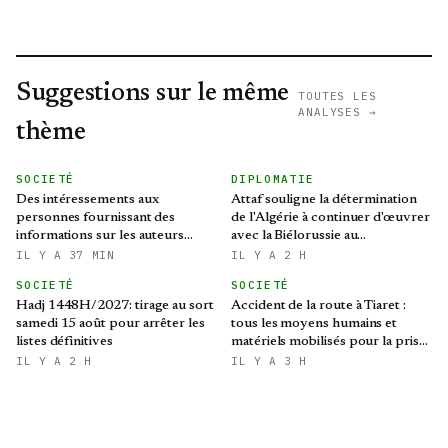
Suggestions sur le même
TOUTES LES
ANALYSES →
thème
SOCIETÉ
DIPLOMATIE
Des intéressements aux
Attaf souligne la détermination
personnes fournissant des
de l'Algérie à continuer d'œuvrer
informations sur les auteurs
avec la Biélorussie au
d’infractions liées aux stupéfiants
renforcement des relations
IL Y A 37 MIN
IL Y A 2 H
bilatérales
SOCIETÉ
SOCIETÉ
Hadj 1448H/2027: tirage au sort
Accident de la route à Tiaret :
samedi 15 août pour arrêter les
tous les moyens humains et
listes définitives
matériels mobilisés pour la prise
en charge des blessés
IL Y A 2 H
IL Y A 3 H