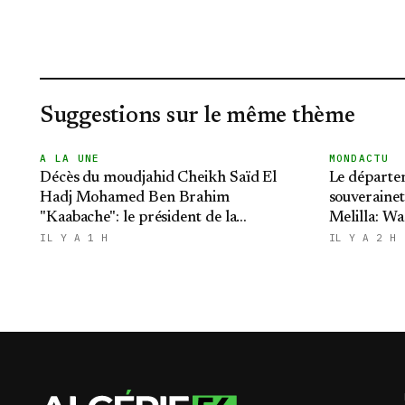
Suggestions sur le même thème
A LA UNE
MONDACTU
Décès du moudjahid Cheikh Saïd El
Le départe
Hadj Mohamed Ben Brahim
souverainet
"Kaabache": le président de la
Melilla: Wa
République présente ses condoléances
ambitions 
IL Y A 1 H
IL Y A 2 H