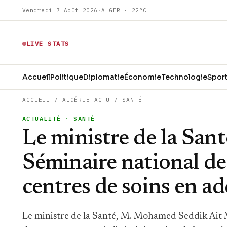
Vendredi 7 Août 2026
·
ALGER · 22°C
LIVE STATS
Accueil
Politique
Diplomatie
Économie
Technologie
Spor
ACCUEIL
/
ALGÉRIE ACTU
/
SANTÉ
ACTUALITÉ
· SANTÉ
Le ministre de la Sant
Séminaire national de
centres de soins en ad
Le ministre de la Santé, M. Mohamed Seddik Ait M