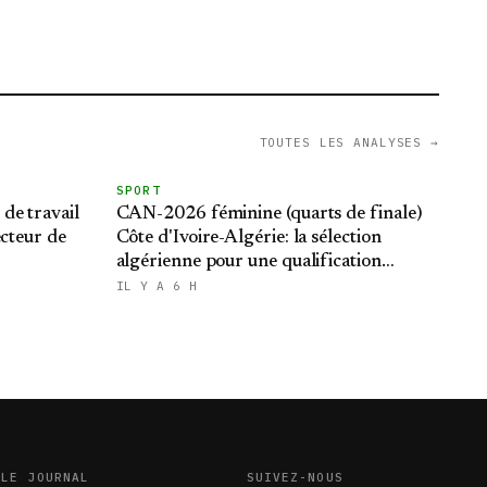
TOUTES LES ANALYSES →
SPORT
de travail
CAN-2026 féminine (quarts de finale)
ecteur de
Côte d'Ivoire-Algérie: la sélection
algérienne pour une qualification
historique au Mondial brésilien
IL Y A 6 H
LE JOURNAL
SUIVEZ-NOUS