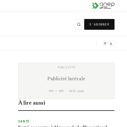
S'ABONNER
ع
Publicité latérale
300 × 600 · Half-page
À lire aussi
SANTÉ