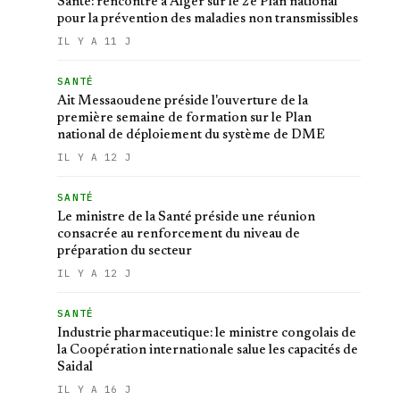
Santé: rencontre à Alger sur le 2e Plan national
pour la prévention des maladies non transmissibles
IL Y A 11 J
SANTÉ
Ait Messaoudene préside l'ouverture de la
première semaine de formation sur le Plan
national de déploiement du système de DME
IL Y A 12 J
SANTÉ
Le ministre de la Santé préside une réunion
consacrée au renforcement du niveau de
préparation du secteur
IL Y A 12 J
SANTÉ
Industrie pharmaceutique: le ministre congolais de
la Coopération internationale salue les capacités de
Saidal
IL Y A 16 J