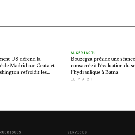
ALGÉRIACTU
ment US défend la
Bouzegza préside une séance 
é de Madrid sur Ceuta et
consacrée à l'évaluation du s
shington refroidit les
l’hydraulique à Batna
expansionnistes du Makhzen
IL Y A 2 H
RUBRIQUES
SERVICES