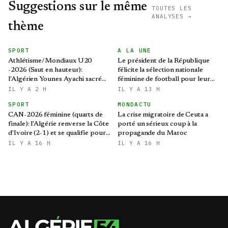
Suggestions sur le même
TOUTES LES
ANALYSES →
thème
SPORT
A LA UNE
Athlétisme/Mondiaux U20
Le président de la République
-2026 (Saut en hauteur):
félicite la sélection nationale
l'Algérien Younes Ayachi sacré
féminine de football pour leur
champion du monde
qualification au Mondial 2027 et
IL Y A 2 H
IL Y A 13 H
aux demi-finales de la CAN
SPORT
MONDACTU
CAN-2026 féminine (quarts de
La crise migratoire de Ceuta a
finale): l'Algérie renverse la Côte
porté un sérieux coup à la
d'Ivoire (2-1) et se qualifie pour
propagande du Maroc
le Mondial brésilien
IL Y A 16 H
IL Y A 16 H