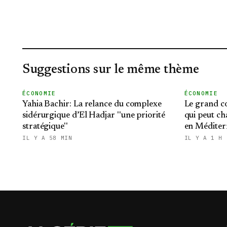
Suggestions sur le même thème
ÉCONOMIE
ÉCONOMIE
Yahia Bachir: La relance du complexe
Le grand co
sidérurgique d’El Hadjar ''une priorité
qui peut ch
stratégique''
en Méditer
IL Y A 58 MIN
IL Y A 1 H