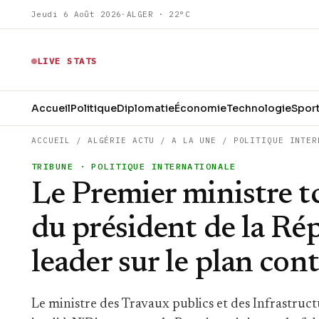
Jeudi 6 Août 2026
·
ALGER · 22°C
LIVE STATS
Accueil
Politique
Diplomatie
Économie
Technologie
Spor
ACCUEIL
/
ALGÉRIE ACTU
/
A LA UNE
/
POLITIQUE INTER
TRIBUNE
· POLITIQUE INTERNATIONALE
Le Premier ministre tc
du président de la Rép
leader sur le plan con
Le ministre des Travaux publics et des Infrastruct