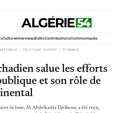
ts
Culture
Interviews
Édito
Contributions
Communiqués
NATIONALE
/
POLITIQUE ALGÉRIE
/
ÉCONOMIE
hadien salue les efforts
ublique et son rôle de
tinental
ures de base, M. Abdelkader Djellaoui, a été reçu,