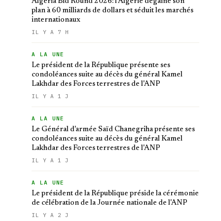
Algeria Bid Round 2026: l'Algérie dégaine son
plan à 60 milliards de dollars et séduit les marchés
internationaux
IL Y A 7 H
A LA UNE
Le président de la République présente ses
condoléances suite au décès du général Kamel
Lakhdar des Forces terrestres de l'ANP
IL Y A 1 J
A LA UNE
Le Général d'armée Saïd Chanegriha présente ses
condoléances suite au décès du général Kamel
Lakhdar des Forces terrestres de l'ANP
IL Y A 1 J
A LA UNE
Le président de la République préside la cérémonie
de célébration de la Journée nationale de l'ANP
IL Y A 2 J