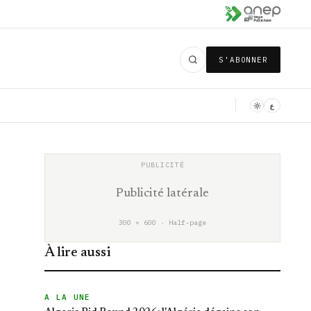
S'ABONNER
ع
Publicité latérale
300 × 600 · Half-page
À lire aussi
A LA UNE