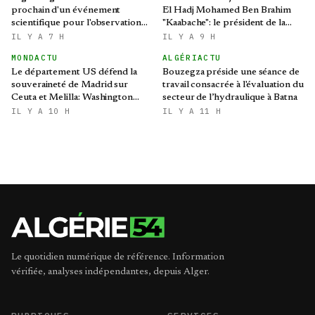
prochain d'un événement
El Hadj Mohamed Ben Brahim
scientifique pour l'observation
"Kaabache": le président de la
de l'éclipse solaire partielle
République présente ses
IL Y A 7 H
IL Y A 9 H
condoléances
MONDACTU
ALGÉRIACTU
Le département US défend la
Bouzegza préside une séance de
souveraineté de Madrid sur
travail consacrée à l'évaluation du
Ceuta et Melilla: Washington
secteur de l’hydraulique à Batna
refroidit les ambitions
IL Y A 10 H
IL Y A 11 H
expansionnistes du Makhzen
Le quotidien numérique de référence. Information
vérifiée, analyses indépendantes, depuis Alger.