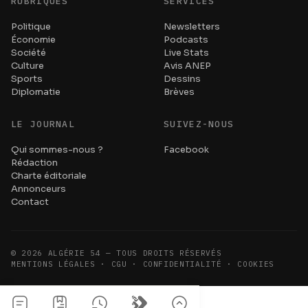
RUBRIQUES
SERVICES
Politique
Newsletters
Économie
Podcasts
Société
Live Stats
Culture
Avis ANEP
Sports
Dessins
Diplomatie
Brèves
LE JOURNAL
SUIVEZ-NOUS
Qui sommes-nous ?
Facebook
Rédaction
Charte éditoriale
Annonceurs
Contact
©
2026
ALGÉRIE 54 — TOUS DROITS RÉSERVÉS
MENTIONS LÉGALES · CGU · CONFIDENTIALITÉ · COOKIES