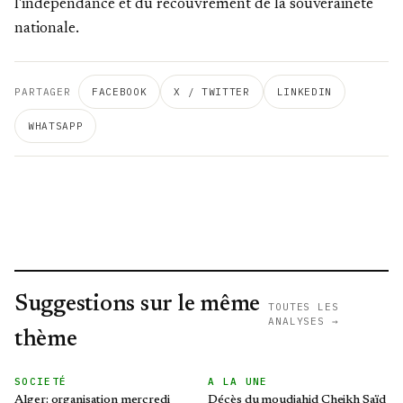
l'indépendance et du recouvrement de la souveraineté
nationale.
PARTAGER
FACEBOOK
X / TWITTER
LINKEDIN
WHATSAPP
Suggestions sur le même
TOUTES LES
ANALYSES →
thème
SOCIETÉ
A LA UNE
Alger: organisation mercredi
Décès du moudjahid Cheikh Saïd