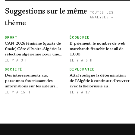
Suggestions sur le même
TOUTES LES
ANALYSES →
thème
SPORT
ÉCONOMIE
CAN-2026 féminine (quarts de
E-paiement: le nombre de web-
finale) Côte d'Ivoire-Algérie: la
marchands franchit le seuil de
sélection algérienne pour une
1.000
qualification historique au
IL Y A 3 H
IL Y A 5 H
Mondial brésilien
SOCIETÉ
DIPLOMATIE
Des intéressements aux
Attaf souligne la détermination
personnes fournissant des
de l'Algérie à continuer d'œuvrer
informations sur les auteurs
avec la Biélorussie au
d’infractions liées aux stupéfiants
renforcement des relations
IL Y A 15 H
IL Y A 17 H
bilatérales