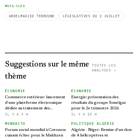
MOTS-CLÉS
ABDELMADJID TEBBOUNE
LÉGISLATIVES DU 2 JUILLET
Suggestions sur le même
TOUTES LES
ANALYSES →
thème
ÉCONOMIE
ÉCONOMIE
Commerce extérieur: lancement
Energie: présentation des
d'une plateforme électronique
résultats du groupe Sonelgaz
dédiée au traitement des
pour le 2e trimestre 2026
préoccupations des opérateurs
IL Y A 9 H
IL Y A 10 H
économiques
MONDACTU
POLITIQUE ALGÉRIE
Forum social mondial à Cotonou:
Algérie - Niger: Remise d'un don
cuisant échec pour le Makhzen
de 4 hélicoptères et