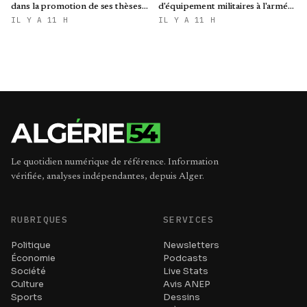
dans la promotion de ses thèses
d'équipement militaires à l'armée
colonialistes
nigérienne
IL Y A 11 H
IL Y A 11 H
Le quotidien numérique de référence. Information
vérifiée, analyses indépendantes, depuis Alger.
RUBRIQUES
SERVICES
Politique
Newsletters
Économie
Podcasts
Société
Live Stats
Culture
Avis ANEP
Sports
Dessins