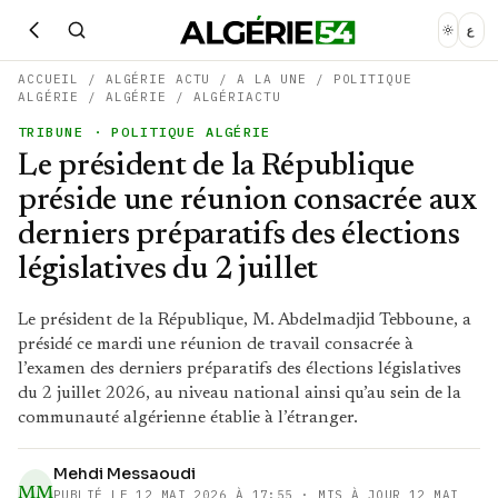
ع
ACCUEIL
/
ALGÉRIE ACTU
/
A LA UNE
/
POLITIQUE
ALGÉRIE
/
ALGÉRIE
/
ALGÉRIACTU
TRIBUNE
· POLITIQUE ALGÉRIE
Le président de la République
préside une réunion consacrée aux
derniers préparatifs des élections
législatives du 2 juillet
Le président de la République, M. Abdelmadjid Tebboune, a
présidé ce mardi une réunion de travail consacrée à
l’examen des derniers préparatifs des élections législatives
du 2 juillet 2026, au niveau national ainsi qu’au sein de la
communauté algérienne établie à l’étranger.
Mehdi Messaoudi
MM
PUBLIÉ LE
12 MAI 2026 À 17:55
· MIS À JOUR 12 MAI