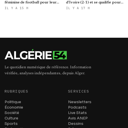
féminine de football pour leur
d'Ivoire (2-1) et se qualifie pour
qualification au Mondial 2027 et
le Mondial brésilien
IL Y A 15 H
IL Y A 17 H
aux demi-finales de la CAN
Le quotidien numérique de référence. Information
vérifiée, analyses indépendantes, depuis Alger.
RUBRIQUES
SERVICES
Politique
Newsletters
Économie
Podcasts
Société
Live Stats
Culture
Avis ANEP
Sports
Dessins