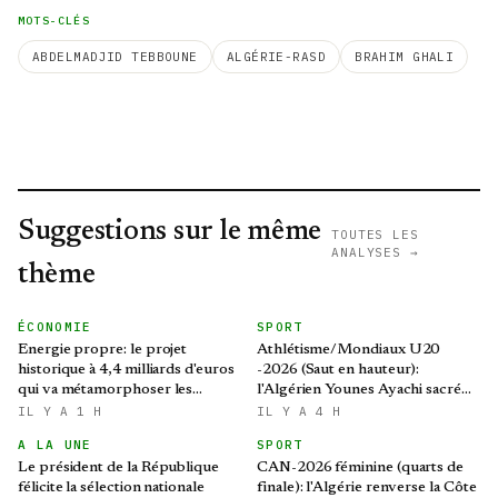
MOTS-CLÉS
ABDELMADJID TEBBOUNE
ALGÉRIE-RASD
BRAHIM GHALI
Suggestions sur le même
TOUTES LES
ANALYSES →
thème
ÉCONOMIE
SPORT
Energie propre: le projet
Athlétisme/Mondiaux U20
historique à 4,4 milliards d'euros
-2026 (Saut en hauteur):
qui va métamorphoser les
l'Algérien Younes Ayachi sacré
déchets en Algérie
champion du monde
IL Y A 1 H
IL Y A 4 H
A LA UNE
SPORT
Le président de la République
CAN-2026 féminine (quarts de
félicite la sélection nationale
finale): l'Algérie renverse la Côte