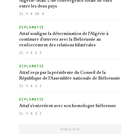
Algérie-Mali: Une convergence totale de vues
entre les deux pays
IL Y A 18 H
DIPLOMATIE
Attaf souligne la détermination de l'Algérie à
continuer d'œuvrer avec la Biélorussie au
renforcement des relations bilatérales
IL Y A 2 J
DIPLOMATIE
Attaf reçu par la présidente du Conseil de la
République de l'Assemblée nationale de Biélorussie
IL Y A 2 J
DIPLOMATIE
Attaf s'entretient avec son homologue biélorusse
IL Y A 2 J