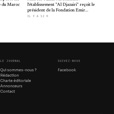
e du Maroc
l'établissement "Al Djazairi" reçoit le
président de la Fondation Emir
Abdelkader
IL Y A 12 H
LE JOURNAL
SUIVEZ-NOUS
Qui sommes-nous ?
Facebook
Rédaction
Charte éditoriale
Annonceurs
Contact