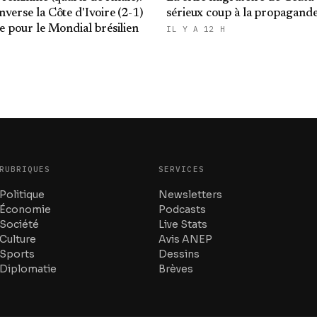
nverse la Côte d'Ivoire (2-1)
sérieux coup à la propagand
ie pour le Mondial brésilien
IL Y A 12 H
RUBRIQUES
SERVICES
Politique
Newsletters
Économie
Podcasts
Société
Live Stats
Culture
Avis ANEP
Sports
Dessins
Diplomatie
Brèves