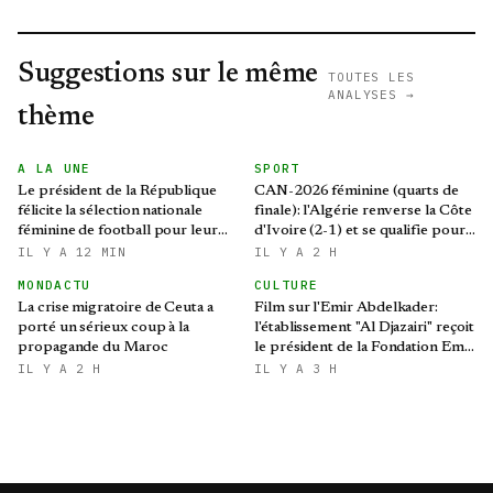
Suggestions sur le même
TOUTES LES
ANALYSES →
thème
A LA UNE
SPORT
Le président de la République
CAN-2026 féminine (quarts de
félicite la sélection nationale
finale): l'Algérie renverse la Côte
féminine de football pour leur
d'Ivoire (2-1) et se qualifie pour
qualification au Mondial 2027 et
le Mondial brésilien
IL Y A 12 MIN
IL Y A 2 H
aux demi-finales de la CAN
MONDACTU
CULTURE
La crise migratoire de Ceuta a
Film sur l'Emir Abdelkader:
porté un sérieux coup à la
l'établissement "Al Djazairi" reçoit
propagande du Maroc
le président de la Fondation Emir
Abdelkader
IL Y A 2 H
IL Y A 3 H