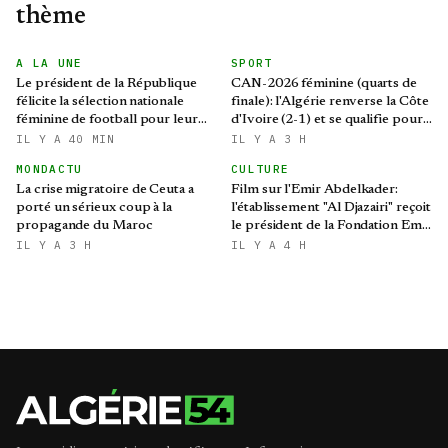
thème
A LA UNE
SPORT
Le président de la République
CAN-2026 féminine (quarts de
félicite la sélection nationale
finale): l'Algérie renverse la Côte
féminine de football pour leur
d'Ivoire (2-1) et se qualifie pour
qualification au Mondial 2027 et
le Mondial brésilien
IL Y A 40 MIN
IL Y A 3 H
aux demi-finales de la CAN
MONDACTU
CULTURE
La crise migratoire de Ceuta a
Film sur l'Emir Abdelkader:
porté un sérieux coup à la
l'établissement "Al Djazairi" reçoit
propagande du Maroc
le président de la Fondation Emir
Abdelkader
IL Y A 3 H
IL Y A 4 H