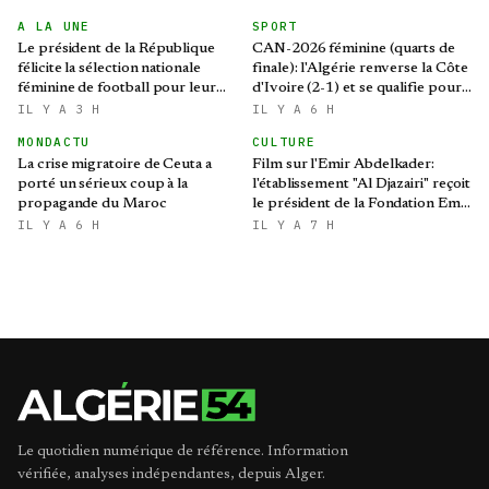
A LA UNE
SPORT
Le président de la République
CAN-2026 féminine (quarts de
félicite la sélection nationale
finale): l'Algérie renverse la Côte
féminine de football pour leur
d'Ivoire (2-1) et se qualifie pour
qualification au Mondial 2027 et
le Mondial brésilien
IL Y A 3 H
IL Y A 6 H
aux demi-finales de la CAN
MONDACTU
CULTURE
La crise migratoire de Ceuta a
Film sur l'Emir Abdelkader:
porté un sérieux coup à la
l'établissement "Al Djazairi" reçoit
propagande du Maroc
le président de la Fondation Emir
Abdelkader
IL Y A 6 H
IL Y A 7 H
Le quotidien numérique de référence. Information
vérifiée, analyses indépendantes, depuis Alger.