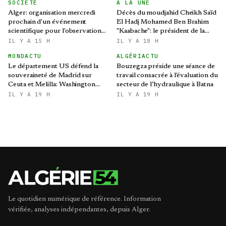
SOCIETÉ
A LA UNE
Alger: organisation mercredi
Décès du moudjahid Cheikh Saïd
prochain d'un événement
El Hadj Mohamed Ben Brahim
scientifique pour l'observation
"Kaabache": le président de la
de l'éclipse solaire partielle
République présente ses
IL Y A 15 H
IL Y A 18 H
condoléances
MONDACTU
ALGÉRIACTU
Le département US défend la
Bouzegza préside une séance de
souveraineté de Madrid sur
travail consacrée à l'évaluation du
Ceuta et Melilla: Washington
secteur de l’hydraulique à Batna
refroidit les ambitions
IL Y A 19 H
IL Y A 19 H
expansionnistes du Makhzen
Le quotidien numérique de référence. Information
vérifiée, analyses indépendantes, depuis Alger.