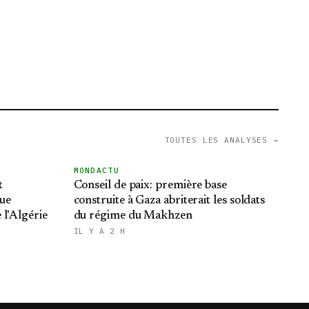
TOUTES LES ANALYSES →
MONDACTU
t
Conseil de paix: première base
que
construite à Gaza abriterait les soldats
 l'Algérie
du régime du Makhzen
IL Y A 2 H