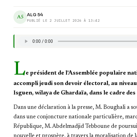
ALG 54
A5
PUBLIÉ LE
2 JUILLET 2026 À 13:42
L
e président de l'Assemblée populaire na
accompli jeudi son devoir électoral, au niveau
Isguen, wilaya de Ghardaïa, dans le cadre des é
Dans une déclaration à la presse, M. Boughali a sou
dans une conjoncture nationale particulière, marq
République, M. Abdelmadjid Tebboune de poursuiv
nouvelle et prospère, à travers la moralisation de la