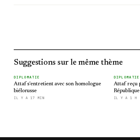
Suggestions sur le même thème
DIPLOMATIE
DIPLOMATIE
Attaf s'entretient avec son homologue
Attaf reçu 
biélorusse
République 
IL Y A 17 MIN
IL Y A 1 H