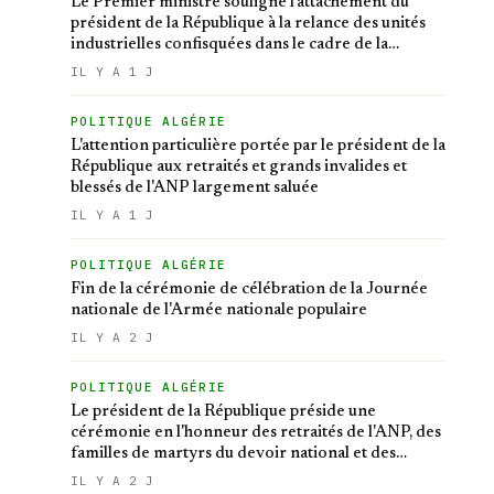
Le Premier ministre souligne l'attachement du
président de la République à la relance des unités
industrielles confisquées dans le cadre de la
récupération des avoirs détournés
IL Y A 1 J
POLITIQUE ALGÉRIE
L'attention particulière portée par le président de la
République aux retraités et grands invalides et
blessés de l'ANP largement saluée
IL Y A 1 J
POLITIQUE ALGÉRIE
Fin de la cérémonie de célébration de la Journée
nationale de l'Armée nationale populaire
IL Y A 2 J
POLITIQUE ALGÉRIE
Le président de la République préside une
cérémonie en l'honneur des retraités de l'ANP, des
familles de martyrs du devoir national et des
invalides dans le cadre de la lutte antiterroriste
IL Y A 2 J