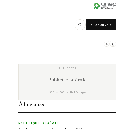
S'ABONNER
ع
Publicité latérale
300 × 600 · Half-page
À lire aussi
POLITIQUE ALGÉRIE