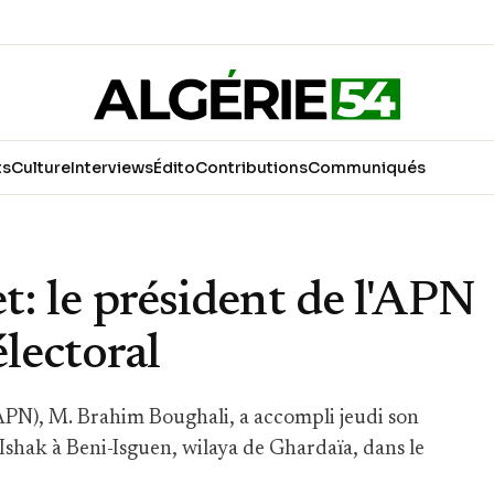
ts
Culture
Interviews
Édito
Contributions
Communiqués
et: le président de l'APN
lectoral
(APN), M. Brahim Boughali, a accompli jeudi son
-Ishak à Beni-Isguen, wilaya de Ghardaïa, dans le