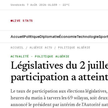
Vendredi 7 Août 2026
·
ALGER · 22°C
LIVE STATS
Accueil
Politique
Diplomatie
Économie
Technologie
Spor
ACCUEIL
/
ALGÉRIE ACTU
/
POLITIQUE ALGÉRIE
ACTUALITÉ
· POLITIQUE ALGÉRIE
Législatives du 2 juill
participation a attei
Le taux de participation aux élections législatives,
heures du matin à tarvers les 69 wilayas, soit deu
annoncé le président par intérim de l'Autorité na