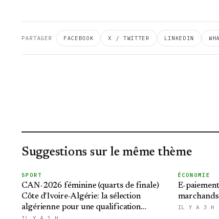
PARTAGER
FACEBOOK
X / TWITTER
LINKEDIN
WH
Suggestions sur le même thème
SPORT
ÉCONOMIE
CAN-2026 féminine (quarts de finale)
E-paiement
Côte d'Ivoire-Algérie: la sélection
marchands f
algérienne pour une qualification
IL Y A 3 H
historique au Mondial brésilien
IL Y A 1 H