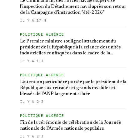
Le Commandant des Forces navales supervise
l'inspection du Détachement naval après son retour
de la Campagne d'instruction "été-2026"
IL Y A 17 H
POLITIQUE ALGÉRIE
Le Premier ministre souligne l'attachement du
président de la République à la relance des unités
industrielles confisquées dans le cadre de la
récupération des avoirs détournés
IL Y A 1 J
POLITIQUE ALGÉRIE
L'attention particulière portée par le président de la
République aux retraités et grands invalides et
blessés de l'ANP largement saluée
IL Y A 2 J
POLITIQUE ALGÉRIE
Fin de la cérémonie de célébration de la Journée
nationale de l'Armée nationale populaire
IL Y A 2 J