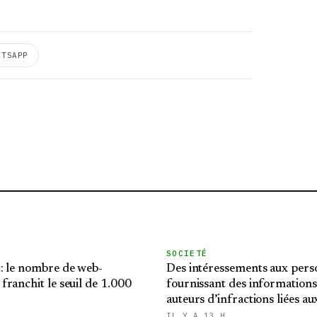
ATSAPP
SOCIETÉ
: le nombre de web-
Des intéressements aux pers
ranchit le seuil de 1.000
fournissant des informations 
auteurs d’infractions liées au
stupéfiants
IL Y A 13 H