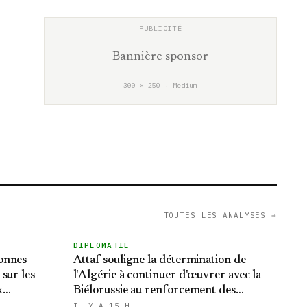
Bannière sponsor
300 × 250 · Medium
TOUTES LES ANALYSES →
DIPLOMATIE
onnes
Attaf souligne la détermination de
sur les
l'Algérie à continuer d'œuvrer avec la
x
Biélorussie au renforcement des
relations bilatérales
IL Y A 15 H