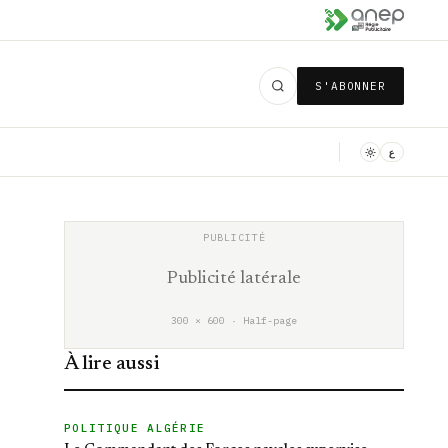
S'ABONNER
ع
Publicité latérale
300 × 600 · Half-page
À lire aussi
POLITIQUE ALGÉRIE