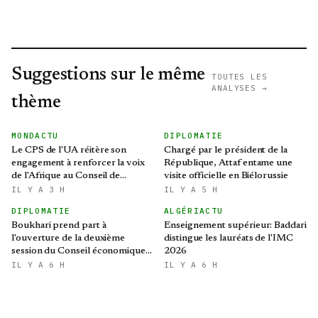
Suggestions sur le même
TOUTES LES
ANALYSES →
thème
MONDACTU
DIPLOMATIE
Le CPS de l'UA réitère son
Chargé par le président de la
engagement à renforcer la voix
République, Attaf entame une
de l'Afrique au Conseil de
visite officielle en Biélorussie
sécurité des Nations Unies
IL Y A 3 H
IL Y A 5 H
DIPLOMATIE
ALGÉRIACTU
Boukhari prend part à
Enseignement supérieur: Baddari
l'ouverture de la deuxième
distingue les lauréats de l'IMC
session du Conseil économique,
2026
social, culturel et
IL Y A 6 H
IL Y A 6 H
environnemental tchadien