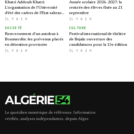
Khatri Addouh Khatri:
Année scolaire 2026-2027: la
L'organisation de l'Université
rentrée des élèves fixée au 21
d'été des cadres de l'Etat sahraoui
septembre
revêt une grande importance
IL Y A 1 H
IL Y A 1 H
SOCIETÉ
CULTURE
Renversement d'un autobus à
Festival international de théâtre
Boumerdès: les prévenus placés
de Bejaïa: ouverture des
en détention provisoire
candidatures pour la 15e édition
IL Y A 1 H
IL Y A 2 H
Le quotidien numérique de référence. Information
vérifiée, analyses indépendantes, depuis Alger.