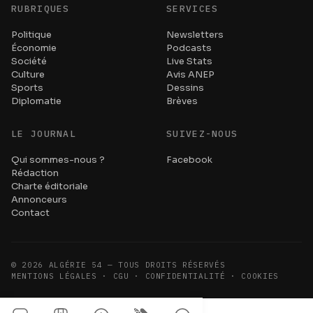
RUBRIQUES
SERVICES
Politique
Newsletters
Économie
Podcasts
Société
Live Stats
Culture
Avis ANEP
Sports
Dessins
Diplomatie
Brèves
LE JOURNAL
SUIVEZ-NOUS
Qui sommes-nous ?
Facebook
Rédaction
Charte éditoriale
Annonceurs
Contact
©
2026
ALGÉRIE 54 — TOUS DROITS RÉSERVÉS
MENTIONS LÉGALES · CGU · CONFIDENTIALITÉ · COOKIES