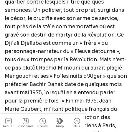
quartier contre lesquels il tire quelques
semonces. Un policier, tout propret, surgi dans
le décor, le crucifie avec son arme de service,
tout près de la stèle commémorative où est
gravé son destin de martyr de la Révolution. Ce
Djilali Djellaba est comme un « frère » du
personnage-narrateur du « Fleuve détourné »,
tous deux trompés par la Révolution. Mais n’est-
ce pas plutôt Rachid Mimouni qui aurait plagié
Mengouchi et ses « Folles nuits d’Alger » que son
préfacier Bachir Dahak date de quelques mois
avant mai 1975, lorsqu’il en a entendu parler
pour la première fois : « Fin mai 1975, Jean-
Marie Gaubert, militant politique français du
PSU, très impliqué dans la protection des
premiers représentants palestiniens à Paris,
Accueil
Rubriques
Brèves
Anep
Plus