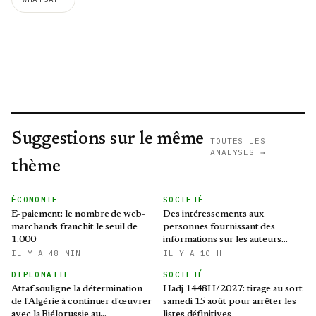
Suggestions sur le même
TOUTES LES
ANALYSES →
thème
ÉCONOMIE
SOCIETÉ
E-paiement: le nombre de web-
Des intéressements aux
marchands franchit le seuil de
personnes fournissant des
1.000
informations sur les auteurs
d’infractions liées aux stupéfiants
IL Y A 48 MIN
IL Y A 10 H
DIPLOMATIE
SOCIETÉ
Attaf souligne la détermination
Hadj 1448H/2027: tirage au sort
de l'Algérie à continuer d'œuvrer
samedi 15 août pour arrêter les
avec la Biélorussie au
listes définitives