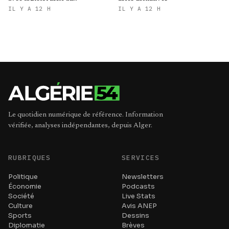
renforcement des relations
IL Y A 12 H
IL Y A 12 H
bilatérales
Le quotidien numérique de référence. Information
vérifiée, analyses indépendantes, depuis Alger.
RUBRIQUES
SERVICES
Politique
Newsletters
Économie
Podcasts
Société
Live Stats
Culture
Avis ANEP
Sports
Dessins
Diplomatie
Brèves