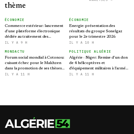
thème
ÉCONOMIE
ÉCONOMIE
Commerce extérieur: lancement
Energie: présentation des
d'une plateforme électronique
résultats du groupe Sonelgaz
dédiée au traitement des
pour le 2e trimestre 2026
préoccupations des opérateurs
IL Y A 9 H
IL Y A 10 H
économiques
MONDACTU
POLITIQUE ALGÉRIE
Forum social mondial à Cotonou:
Algérie - Niger: Remise d'un don
cuisant échec pour le Makhzen
de 4 hélicoptères et
dans la promotion de ses thèses
d'équipement militaires à l'armée
colonialistes
nigérienne
IL Y A 11 H
IL Y A 11 H