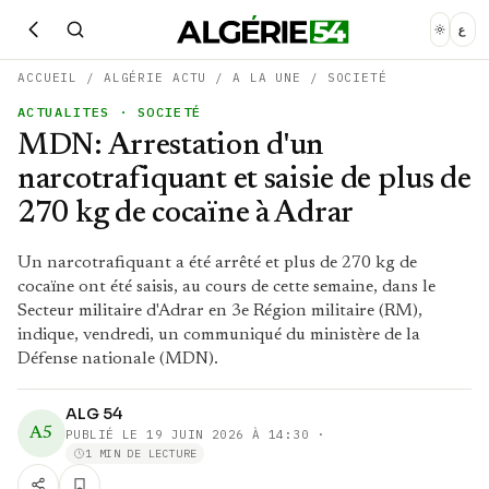
ع
ACCUEIL
/
ALGÉRIE ACTU
/
A LA UNE
/
SOCIETÉ
ACTUALITES
· SOCIETÉ
MDN: Arrestation d'un
narcotrafiquant et saisie de plus de
270 kg de cocaïne à Adrar
Un narcotrafiquant a été arrêté et plus de 270 kg de
cocaïne ont été saisis, au cours de cette semaine, dans le
Secteur militaire d'Adrar en 3e Région militaire (RM),
indique, vendredi, un communiqué du ministère de la
Défense nationale (MDN).
ALG 54
A5
PUBLIÉ LE
19 JUIN 2026 À 14:30
·
1 MIN DE LECTURE