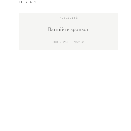
IL Y A 1 J
Bannière sponsor
300 × 250 · Medium