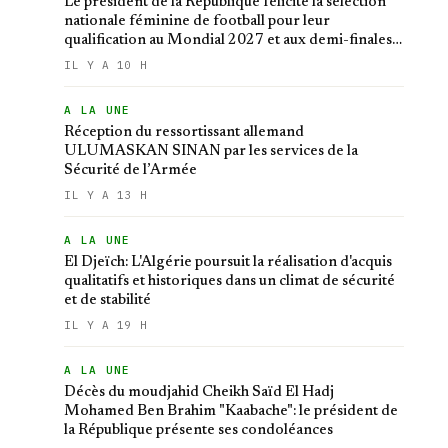
Le président de la République félicite la sélection
nationale féminine de football pour leur
qualification au Mondial 2027 et aux demi-finales
de la CAN
IL Y A 10 H
A LA UNE
Réception du ressortissant allemand
ULUMASKAN SINAN par les services de la
Sécurité de l’Armée
IL Y A 13 H
A LA UNE
El Djeïch: L'Algérie poursuit la réalisation d'acquis
qualitatifs et historiques dans un climat de sécurité
et de stabilité
IL Y A 19 H
A LA UNE
Décès du moudjahid Cheikh Saïd El Hadj
Mohamed Ben Brahim "Kaabache": le président de
la République présente ses condoléances