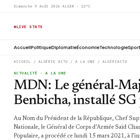
Dimanche 9 Août 2026
·
ALGER · 22°C
LIVE STATS
Accueil
Politique
Diplomatie
Économie
Technologie
Spor
ACCUEIL
/
ALGÉRIE ACTU
/
A LA UNE
/
ALGÉRIACTU
ACTUALITÉ
· A LA UNE
MDN: Le général-Ma
Benbicha, installé SG
Au Nom du Président de la République, Chef Supr
Nationale, le Général de Corps d’Armée Saïd Chan
Populaire, a procédé ce lundi 15 mars 2021, à l’in