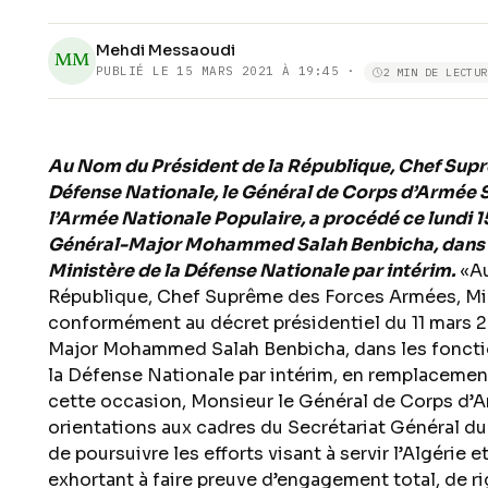
Mehdi Messaoudi
MM
PUBLIÉ LE
15 MARS 2021 À 19:45
·
2 MIN DE LECTUR
Au Nom du Président de la République, Chef Supr
Défense Nationale, le Général de Corps d’Armée 
l’Armée Nationale Populaire, a procédé ce lundi 15 
Général-Major Mohammed Salah Benbicha, dans le
Ministère de la Défense Nationale par intérim.
«Au
République, Chef Suprême des Forces Armées, Min
conformément au décret présidentiel du 11 mars 202
Major Mohammed Salah Benbicha, dans les fonctio
la Défense Nationale par intérim, en remplaceme
cette occasion, Monsieur le Général de Corps d’A
orientations aux cadres du Secrétariat Général du 
de poursuivre les efforts visant à servir l’Algérie 
exhortant à faire preuve d’engagement total, de r