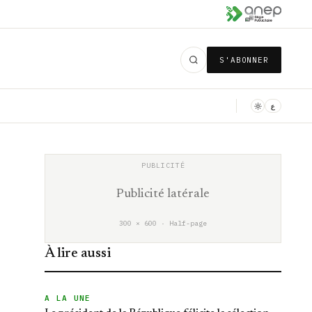
S'ABONNER
ع
Publicité latérale
300 × 600 · Half-page
À lire aussi
A LA UNE