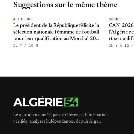
Suggestions sur le même thème
A LA UNE
SPORT
Le président de la République félicite la
CAN-2026 f
sélection nationale féminine de football
l'Algérie re
pour leur qualification au Mondial 2027
et se qualif
et aux demi-finales de la CAN
IL Y A 10 H
IL Y A 12 H
Le quotidien numérique de référence. Information
vérifiée, analyses indépendantes, depuis Alger.