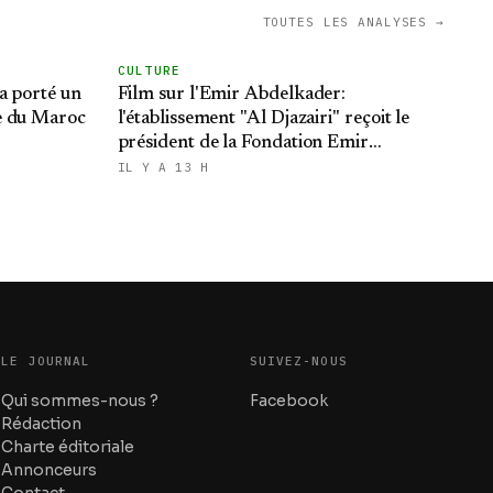
TOUTES LES ANALYSES →
CULTURE
 a porté un
Film sur l'Emir Abdelkader:
e du Maroc
l'établissement "Al Djazairi" reçoit le
président de la Fondation Emir
Abdelkader
IL Y A 13 H
LE JOURNAL
SUIVEZ-NOUS
Qui sommes-nous ?
Facebook
Rédaction
Charte éditoriale
Annonceurs