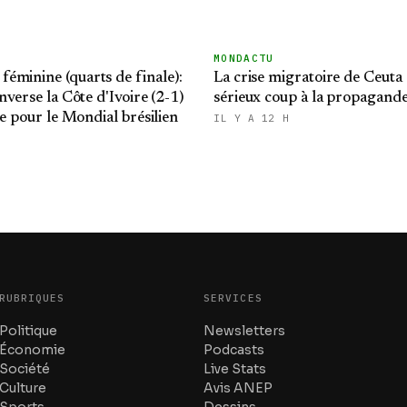
MONDACTU
éminine (quarts de finale):
La crise migratoire de Ceuta
nverse la Côte d'Ivoire (2-1)
sérieux coup à la propagand
ie pour le Mondial brésilien
IL Y A 12 H
RUBRIQUES
SERVICES
Politique
Newsletters
Économie
Podcasts
Société
Live Stats
Culture
Avis ANEP