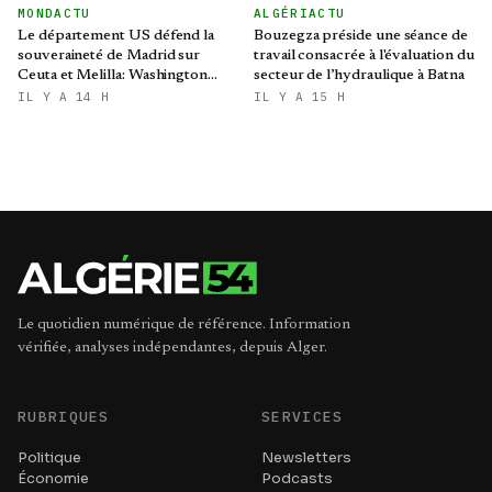
MONDACTU
ALGÉRIACTU
Le département US défend la
Bouzegza préside une séance de
souveraineté de Madrid sur
travail consacrée à l'évaluation du
Ceuta et Melilla: Washington
secteur de l’hydraulique à Batna
refroidit les ambitions
IL Y A 14 H
IL Y A 15 H
expansionnistes du Makhzen
Le quotidien numérique de référence. Information
vérifiée, analyses indépendantes, depuis Alger.
RUBRIQUES
SERVICES
Politique
Newsletters
Économie
Podcasts