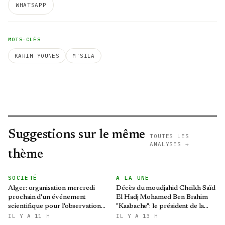
WHATSAPP
MOTS-CLÉS
KARIM YOUNES
M'SILA
Suggestions sur le même
TOUTES LES
ANALYSES →
thème
SOCIETÉ
A LA UNE
Alger: organisation mercredi
Décès du moudjahid Cheikh Saïd
prochain d'un événement
El Hadj Mohamed Ben Brahim
scientifique pour l'observation
"Kaabache": le président de la
de l'éclipse solaire partielle
République présente ses
IL Y A 11 H
IL Y A 13 H
condoléances