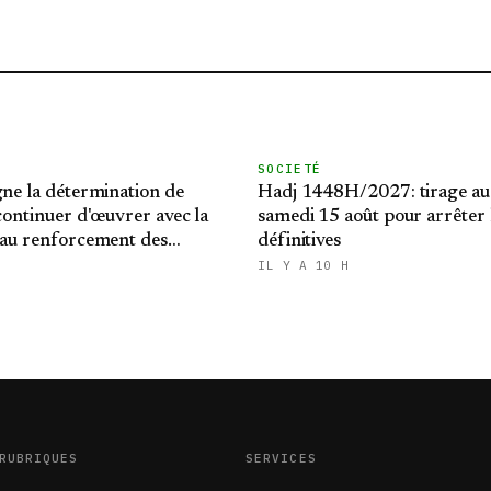
SOCIETÉ
gne la détermination de
Hadj 1448H/2027: tirage au
 continuer d'œuvrer avec la
samedi 15 août pour arrêter l
 au renforcement des
définitives
latérales
IL Y A 10 H
RUBRIQUES
SERVICES