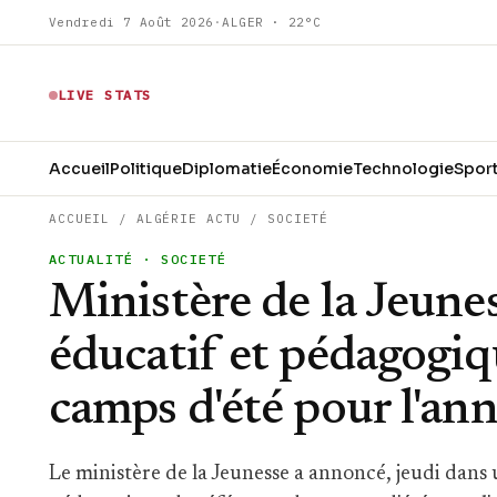
Vendredi 7 Août 2026
·
ALGER · 22°C
LIVE STATS
Accueil
Politique
Diplomatie
Économie
Technologie
Spor
ACCUEIL
/
ALGÉRIE ACTU
/
SOCIETÉ
ACTUALITÉ
· SOCIETÉ
Ministère de la Jeune
éducatif et pédagogiq
camps d'été pour l'an
Le ministère de la Jeunesse a annoncé, jeudi dans