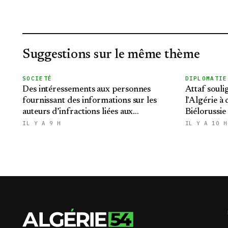
Suggestions sur le même thème
SOCIETÉ
DIPLOMATIE
Des intéressements aux personnes
Attaf souli
fournissant des informations sur les
l'Algérie à
auteurs d’infractions liées aux
Biélorussie
stupéfiants
relations bi
IL Y A 9 H
IL Y A 10 H