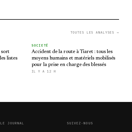
TOUTES LES ANALYSES →
SOCIETÉ
 sort
Accident de la route à Tiaret : tous les
es listes
moyens humains et matériels mobilisés
pour la prise en charge des blessés
IL Y A 12 H
LE JOURNAL
SUIVEZ-NOUS