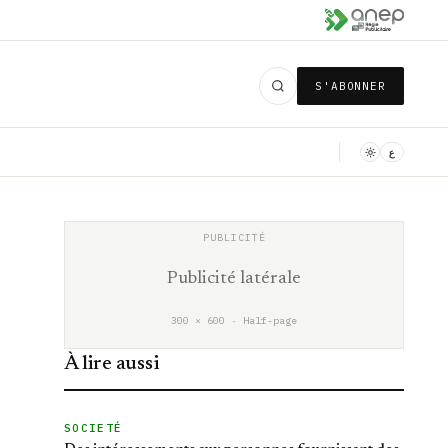
S'ABONNER
ع
Publicité latérale
300 × 600 · Half-page
À lire aussi
SOCIETÉ