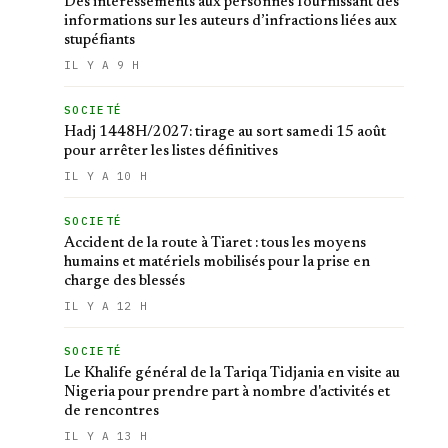
Des intéressements aux personnes fournissant des
informations sur les auteurs d’infractions liées aux
stupéfiants
IL Y A 9 H
SOCIETÉ
Hadj 1448H/2027: tirage au sort samedi 15 août
pour arrêter les listes définitives
IL Y A 10 H
SOCIETÉ
Accident de la route à Tiaret : tous les moyens
humains et matériels mobilisés pour la prise en
charge des blessés
IL Y A 12 H
SOCIETÉ
Le Khalife général de la Tariqa Tidjania en visite au
Nigeria pour prendre part à nombre d'activités et
de rencontres
IL Y A 13 H