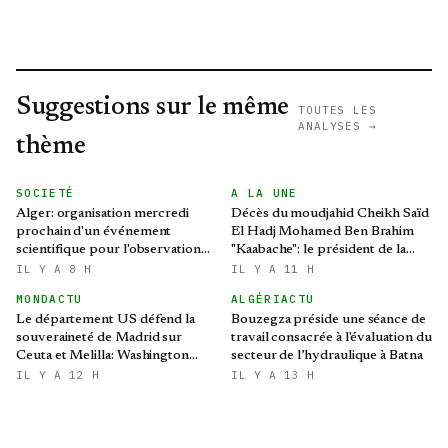
Suggestions sur le même
TOUTES LES
ANALYSES →
thème
SOCIETÉ
A LA UNE
Alger: organisation mercredi
Décès du moudjahid Cheikh Saïd
prochain d'un événement
El Hadj Mohamed Ben Brahim
scientifique pour l'observation
"Kaabache": le président de la
de l'éclipse solaire partielle
République présente ses
IL Y A 8 H
IL Y A 11 H
condoléances
MONDACTU
ALGÉRIACTU
Le département US défend la
Bouzegza préside une séance de
souveraineté de Madrid sur
travail consacrée à l'évaluation du
Ceuta et Melilla: Washington
secteur de l’hydraulique à Batna
refroidit les ambitions
IL Y A 12 H
IL Y A 13 H
expansionnistes du Makhzen