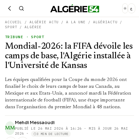
ع
ACCUEIL
/
ALGÉRIE ACTU
/
A LA UNE
/
ALGÉRIACTU
/
SPORT
/
ALGÉRIE
TRIBUNE
· SPORT
Mondial-2026: la FIFA dévoile les
camps de base, l'Algérie installée à
l'Université de Kansas
Les équipes qualifiées pour la Coupe du monde 2026 ont
finalisé le choix de leurs camps de base au Canada, au
Mexique et aux Etats-Unis, a annoncé mardi la Fédération
internationale de football (FIFA), une étape importante
dans l'organisation du premier Mondial à 48 nations.
Mehdi Messaoudi
MM
PUBLIÉ LE
26 MAI 2026 À 16:26
· MIS À JOUR 26 MAI
2026
·
3 MIN DE LECTURE