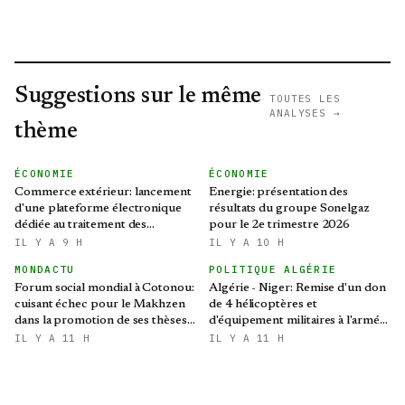
Suggestions sur le même
TOUTES LES
ANALYSES →
thème
ÉCONOMIE
ÉCONOMIE
Commerce extérieur: lancement
Energie: présentation des
d'une plateforme électronique
résultats du groupe Sonelgaz
dédiée au traitement des
pour le 2e trimestre 2026
préoccupations des opérateurs
IL Y A 9 H
IL Y A 10 H
économiques
MONDACTU
POLITIQUE ALGÉRIE
Forum social mondial à Cotonou:
Algérie - Niger: Remise d'un don
cuisant échec pour le Makhzen
de 4 hélicoptères et
dans la promotion de ses thèses
d'équipement militaires à l'armée
colonialistes
nigérienne
IL Y A 11 H
IL Y A 11 H