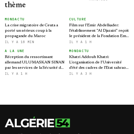
thème
MONDACTU
CULTURE
La crise migratoire de Ceuta a
Film sur l'Emir Abdelkader:
porté un sérieux coup à la
l'établissement "Al Djazairi" reçoit
propagande du Maroc
le président de la Fondation Emir
Abdelkader
IL Y A 18 MIN
IL Y A 1 H
A LA UNE
MONDACTU
Réception du ressortissant
Khatri Addouh Khatri:
allemand ULUMASKAN SINAN
L'organisation de l'Université
par les services de la Sécurité de
d'été des cadres de l'Etat sahraoui
l’Armée
revêt une grande importance
IL Y A 1 H
IL Y A 3 H