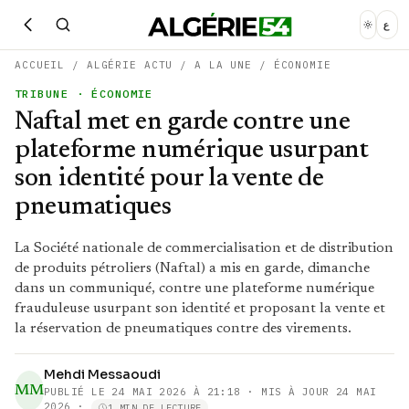
ع
ACCUEIL
/
ALGÉRIE ACTU
/
A LA UNE
/
ÉCONOMIE
TRIBUNE
· ÉCONOMIE
Naftal met en garde contre une
plateforme numérique usurpant
son identité pour la vente de
pneumatiques
La Société nationale de commercialisation et de distribution
de produits pétroliers (Naftal) a mis en garde, dimanche
dans un communiqué, contre une plateforme numérique
frauduleuse usurpant son identité et proposant la vente et
la réservation de pneumatiques contre des virements.
Mehdi Messaoudi
MM
PUBLIÉ LE
24 MAI 2026 À 21:18
· MIS À JOUR 24 MAI
2026
·
1 MIN DE LECTURE