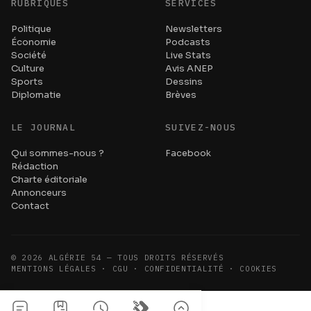
RUBRIQUES
SERVICES
Politique
Newsletters
Économie
Podcasts
Société
Live Stats
Culture
Avis ANEP
Sports
Dessins
Diplomatie
Brèves
LE JOURNAL
SUIVEZ-NOUS
Qui sommes-nous ?
Facebook
Rédaction
Charte éditoriale
Annonceurs
Contact
©
2026
ALGÉRIE 54 — TOUS DROITS RÉSERVÉS
MENTIONS LÉGALES · CGU · CONFIDENTIALITÉ · COOKIES