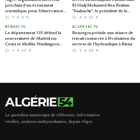
Alger: organisation mercredi
Décès du moudjahid Cheikh Saïd
prochain d'un événement
El Hadj Mohamed Ben Brahim
scientifique pour l'observation
"Kaabache": le président de la
de l'éclipse solaire partielle
République présente ses
IL Y A 9 H
IL Y A 12 H
condoléances
MONDACTU
ALGÉRIACTU
Le département US défend la
Bouzegza préside une séance de
souveraineté de Madrid sur
travail consacrée à l'évaluation du
Ceuta et Melilla: Washington
secteur de l’hydraulique à Batna
refroidit les ambitions
IL Y A 13 H
IL Y A 14 H
expansionnistes du Makhzen
Le quotidien numérique de référence. Information
vérifiée, analyses indépendantes, depuis Alger.