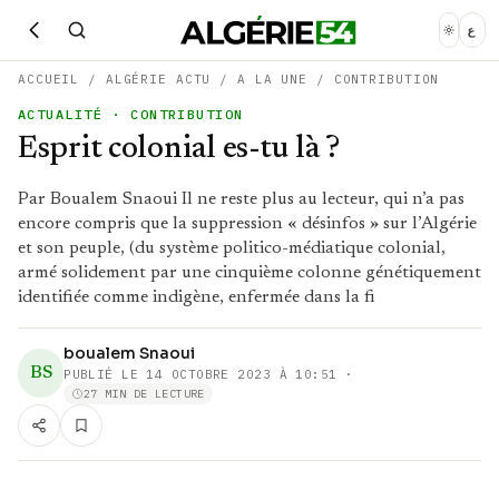
ع
ACCUEIL
/
ALGÉRIE ACTU
/
A LA UNE
/
CONTRIBUTION
ACTUALITÉ
· CONTRIBUTION
Esprit colonial es-tu là ?
Par Boualem Snaoui Il ne reste plus au lecteur, qui n’a pas
encore compris que la suppression « désinfos » sur l’Algérie
et son peuple, (du système politico-médiatique colonial,
armé solidement par une cinquième colonne génétiquement
identifiée comme indigène, enfermée dans la fi
boualem Snaoui
BS
PUBLIÉ LE
14 OCTOBRE 2023 À 10:51
·
27 MIN DE LECTURE