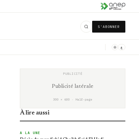
S'ABONNER
ع
Publicité latérale
300 × 600 · Half-page
À lire aussi
A LA UNE