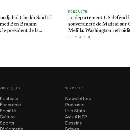
MONDACTU
oudjahid Cheikh Saïd El
Le département US défend l
med Ben Brahim
souveraineté de Madrid sur C
 le président de la
Melilla: Washington refroidit
 présente ses condoléances
ambitions expansionnistes 
IL Y A 6 H
RUBRIQUES
SERVICES
Politique
Newsletters
Économie
Podcasts
Société
Live Stats
Culture
Avis ANEP
Sports
Dessins
Diplomatie
Brèves