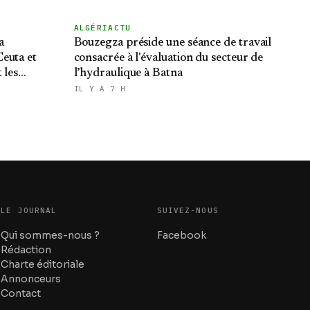
ALGÉRIACTU
a
Bouzegza préside une séance de travail
euta et
consacrée à l'évaluation du secteur de
 les
l’hydraulique à Batna
du Makhzen
IL Y A 7 H
LE JOURNAL
SUIVEZ-NOUS
Qui sommes-nous ?
Facebook
Rédaction
Charte éditoriale
Annonceurs
Contact