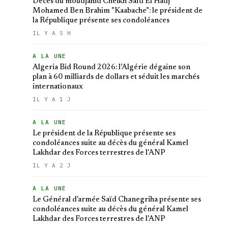
Décès du moudjahid Cheikh Saïd El Hadj
Mohamed Ben Brahim "Kaabache": le président de
la République présente ses condoléances
IL Y A 5 H
A LA UNE
Algeria Bid Round 2026: l'Algérie dégaine son
plan à 60 milliards de dollars et séduit les marchés
internationaux
IL Y A 1 J
A LA UNE
Le président de la République présente ses
condoléances suite au décès du général Kamel
Lakhdar des Forces terrestres de l'ANP
IL Y A 2 J
A LA UNE
Le Général d'armée Saïd Chanegriha présente ses
condoléances suite au décès du général Kamel
Lakhdar des Forces terrestres de l'ANP