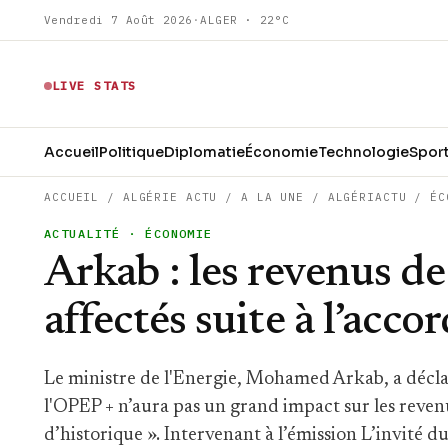
Vendredi 7 Août 2026
·
ALGER · 22°C
LIVE STATS
Accueil
Politique
Diplomatie
Économie
Technologie
Spor
ACCUEIL
/
ALGÉRIE ACTU
/
A LA UNE
/
ALGÉRIACTU
/
ÉC
ACTUALITÉ
· ÉCONOMIE
Arkab : les revenus de
affectés suite à l’acco
Le ministre de l'Energie, Mohamed Arkab, a déclar
l'OPEP + n’aura pas un grand impact sur les revenus 
d’historique ». Intervenant à l’émission L’invité d