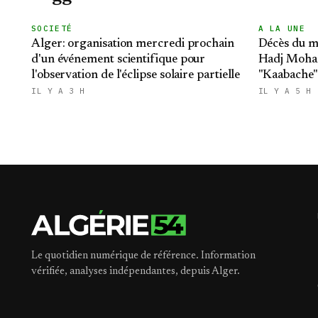
SOCIETÉ
A LA UNE
Alger: organisation mercredi prochain
Décès du m
d'un événement scientifique pour
Hadj Moha
l'observation de l'éclipse solaire partielle
"Kaabache":
République
IL Y A 3 H
IL Y A 5 H
Le quotidien numérique de référence. Information
vérifiée, analyses indépendantes, depuis Alger.