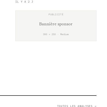
IL Y A 2 J
Bannière sponsor
300 × 250 · Medium
TOUTES LES ANALYSES →