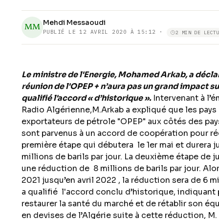
Mehdi Messaoudi
MM
PUBLIÉ LE
12 AVRIL 2020 À 15:12
·
2 MIN DE LECT
Le ministre de l'Energie, Mohamed Arkab, a déclar
réunion de l'OPEP + n’aura pas un grand impact sur 
qualifié l'accord « d’historique ».
Intervenant à l’ém
Radio Algérienne,M.Arkab a expliqué que les pays
exportateurs de pétrole "OPEP" aux côtés des pays
sont parvenus à un accord de coopération pour réd
première étape qui débutera le 1er mai et durera ju
millions de barils par jour. La deuxième étape de j
une réduction de 8 millions de barils par jour. A
2021 jusqu’en avril 2022 , la réduction sera de 6 mil
a qualifié l'accord conclu d’historique, indiquant 
restaurer la santé du marché et de rétablir son équ
en devises de l’Algérie suite à cette réduction, M.