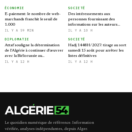
ÉCONOMIE
SOCIETÉ
E-paiement: le nombre de web-
Des intéressements aux
marchands franchit le seuil de
personnes fournissant des
1.000
informations sur les auteurs
d’infractions liées aux stupéfiants
IL Y A 59 MIN
IL Y A 10 H
DIPLOMATIE
SOCIETÉ
Attaf souligne la détermination
Hadj 1448H/2027: tirage au sort
de l'Algérie à continuer d'œuvrer
samedi 15 août pour arrêter les
avec la Biélorussie au
listes définitives
renforcement des relations
IL Y A 12 H
IL Y A 12 H
bilatérales
Le quotidien numérique de référence. Information
vérifiée, analyses indépendantes, depuis Alger.