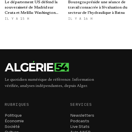
Le département US défend la
Bouzegza préside une séance de
souveraineté de Madrid sur
travail consacrée à l'évaluation du
Ceuta et Melilla: Washington
secteur de l’hydraulique à Batna
refroidit les ambitions
IL Y A 15 H
IL Y A 16 H
expansionnistes du Makhzen
Le quotidien numérique de référence. Information
vérifiée, analyses indépendantes, depuis Alger.
RUBRIQUES
SERVICES
Politique
Newsletters
Économie
Podcasts
Société
Live Stats