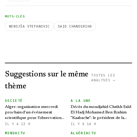
MOTS-CLÉS
NEBOJŜA STEFANOVIC
SAID CHANEGRIHA
Suggestions sur le même
TOUTES LES
ANALYSES →
thème
SOCIETÉ
A LA UNE
Alger: organisation mercredi
Décès du moudjahid Cheikh Saïd
prochain d'un événement
El Hadj Mohamed Ben Brahim
scientifique pour l'observation
"Kaabache": le président de la
de l'éclipse solaire partielle
République présente ses
IL Y A 12 H
IL Y A 14 H
condoléances
MONDACTU
ALGÉRIACTU