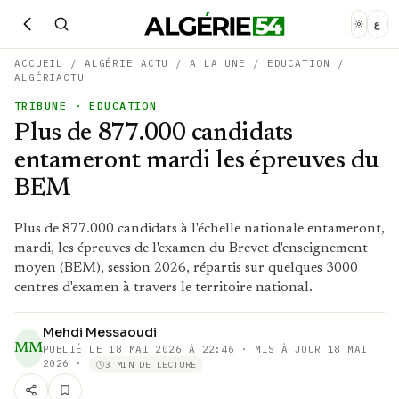
ع
ACCUEIL
/
ALGÉRIE ACTU
/
A LA UNE
/
EDUCATION
/
ALGÉRIACTU
TRIBUNE
· EDUCATION
Plus de 877.000 candidats
entameront mardi les épreuves du
BEM
Plus de 877.000 candidats à l'échelle nationale entameront,
mardi, les épreuves de l'examen du Brevet d'enseignement
moyen (BEM), session 2026, répartis sur quelques 3000
centres d'examen à travers le territoire national.
Mehdi Messaoudi
MM
PUBLIÉ LE
18 MAI 2026 À 22:46
· MIS À JOUR 18 MAI
2026
·
3 MIN DE LECTURE