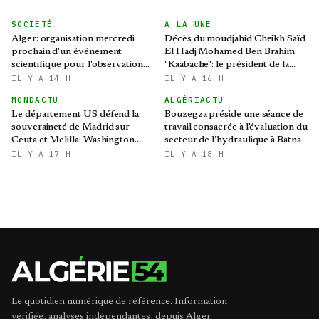
SOCIETÉ
A LA UNE
Alger: organisation mercredi
Décès du moudjahid Cheikh Saïd
prochain d'un événement
El Hadj Mohamed Ben Brahim
scientifique pour l'observation
"Kaabache": le président de la
de l'éclipse solaire partielle
République présente ses
IL Y A 14 H
IL Y A 16 H
condoléances
MONDACTU
ALGÉRIACTU
Le département US défend la
Bouzegza préside une séance de
souveraineté de Madrid sur
travail consacrée à l'évaluation du
Ceuta et Melilla: Washington
secteur de l’hydraulique à Batna
refroidit les ambitions
IL Y A 17 H
IL Y A 18 H
expansionnistes du Makhzen
Le quotidien numérique de référence. Information
vérifiée, analyses indépendantes, depuis Alger.