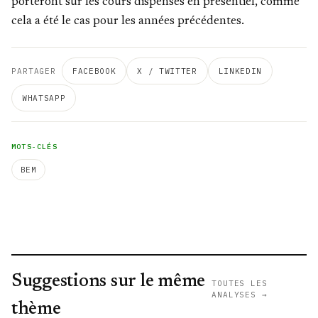
porteront sur les cours dispensés en présentiel, comme
cela a été le cas pour les années précédentes.
PARTAGER
FACEBOOK
X / TWITTER
LINKEDIN
WHATSAPP
MOTS-CLÉS
BEM
Suggestions sur le même
TOUTES LES
ANALYSES →
thème