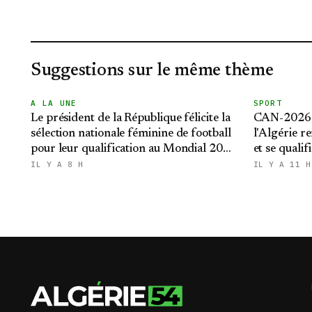
Suggestions sur le même thème
A LA UNE
SPORT
Le président de la République félicite la
CAN-2026 f
sélection nationale féminine de football
l'Algérie re
pour leur qualification au Mondial 2027
et se qualif
et aux demi-finales de la CAN
IL Y A 8 H
IL Y A 11 H