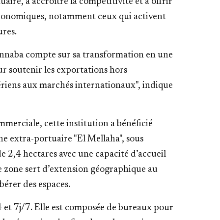
ire, à accroître la compétitivité et à offrir
conomiques, notamment ceux qui activent
ures.
d’Annaba compte sur sa transformation en une
ur soutenir les exportations hors
gériens aux marchés internationaux", indique
mmerciale, cette institution a bénéficié
ne extra-portuaire "El Mellaha", sous
e 2,4 hectares avec une capacité d’accueil
te zone sert d’extension géographique au
ibérer des espaces.
 et 7j/7. Elle est composée de bureaux pour