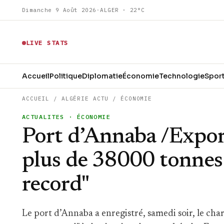
Dimanche 9 Août 2026
·
ALGER · 22°C
LIVE STATS
Accueil
Politique
Diplomatie
Économie
Technologie
Spor
ACCUEIL
/
ALGÉRIE ACTU
/
ÉCONOMIE
ACTUALITES
· ÉCONOMIE
Port d’Annaba /Expor
plus de 38000 tonnes
record"
Le port d’Annaba a enregistré, samedi soir, le c