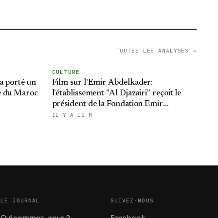
TOUTES LES ANALYSES →
CULTURE
 a porté un
Film sur l'Emir Abdelkader:
e du Maroc
l'établissement "Al Djazairi" reçoit le
président de la Fondation Emir
Abdelkader
IL Y A 12 H
LE JOURNAL
SUIVEZ-NOUS