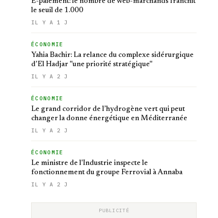
E-paiement: le nombre de web-marchands franchit
le seuil de 1.000
IL Y A 1 J
ÉCONOMIE
Yahia Bachir: La relance du complexe sidérurgique
d’El Hadjar ''une priorité stratégique''
IL Y A 2 J
ÉCONOMIE
Le grand corridor de l’hydrogène vert qui peut
changer la donne énergétique en Méditerranée
IL Y A 2 J
ÉCONOMIE
Le ministre de l'Industrie inspecte le
fonctionnement du groupe Ferrovial à Annaba
IL Y A 2 J