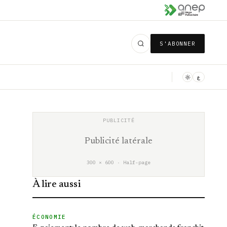
S'ABONNER
ع
Publicité latérale
300 × 600 · Half-page
À lire aussi
ÉCONOMIE