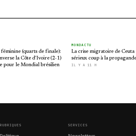
MONDACTU
éminine (quarts de finale):
La crise migratoire de Ceuta
nverse la Côte d'Ivoire (2-1)
sérieux coup à la propagand
ie pour le Mondial brésilien
IL Y A 11 H
RUBRIQUES
SERVICES