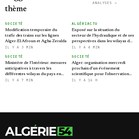
ANALYSES →
thème
SOCIETÉ
ALGÉRIACTU
Modification temporaire du
Exposé sur la situation du
trafic des trains sur les lignes
secteur de l’hydraulique et de ses
Alger-El Afroun et Agha-Zeralda
perspectives dans les wilayas de
Biskra et d’El Kantara
IL Y A 3 MIN
IL Y A 4 MIN
SOCIETÉ
SOCIETÉ
Ministère de l'Intérieur: mesures
Alger: organisation mercredi
anticipatives à travers les
prochain d'un événement
différentes wilayas du pays en
scientifique pour l'observation
prévision des intempéries
de l'éclipse solaire partielle
IL Y A 7 MIN
IL Y A 16 H