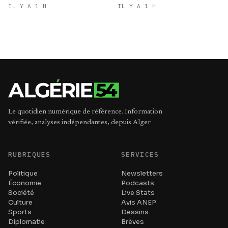
internationaux
IL Y A 1 H
IL Y A 1 H
Le quotidien numérique de référence. Information
vérifiée, analyses indépendantes, depuis Alger.
RUBRIQUES
SERVICES
Politique
Newsletters
Économie
Podcasts
Société
Live Stats
Culture
Avis ANEP
Sports
Dessins
Diplomatie
Brèves