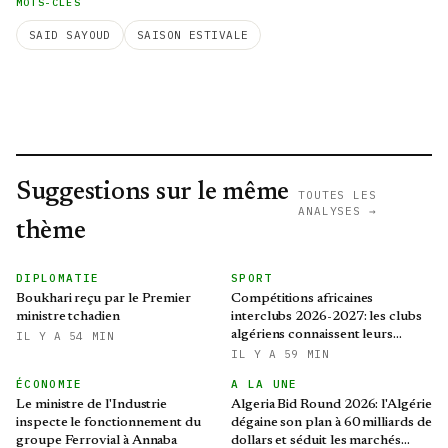
MOTS-CLÉS
SAID SAYOUD
SAISON ESTIVALE
Suggestions sur le même
TOUTES LES
ANALYSES →
thème
DIPLOMATIE
SPORT
Boukhari reçu par le Premier
Compétitions africaines
ministre tchadien
interclubs 2026-2027: les clubs
algériens connaissent leurs
IL Y A 54 MIN
adversaires aux tours
IL Y A 59 MIN
préliminaires
ÉCONOMIE
A LA UNE
Le ministre de l'Industrie
Algeria Bid Round 2026: l'Algérie
inspecte le fonctionnement du
dégaine son plan à 60 milliards de
groupe Ferrovial à Annaba
dollars et séduit les marchés