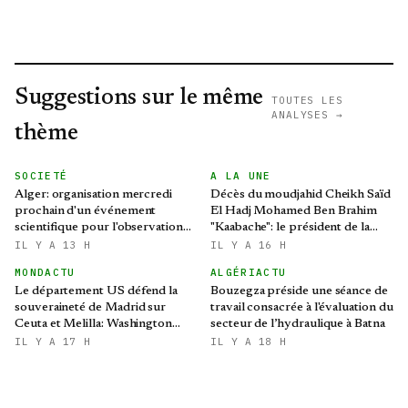
Suggestions sur le même
TOUTES LES
ANALYSES →
thème
SOCIETÉ
A LA UNE
Alger: organisation mercredi
Décès du moudjahid Cheikh Saïd
prochain d'un événement
El Hadj Mohamed Ben Brahim
scientifique pour l'observation
"Kaabache": le président de la
de l'éclipse solaire partielle
République présente ses
IL Y A 13 H
IL Y A 16 H
condoléances
MONDACTU
ALGÉRIACTU
Le département US défend la
Bouzegza préside une séance de
souveraineté de Madrid sur
travail consacrée à l'évaluation du
Ceuta et Melilla: Washington
secteur de l’hydraulique à Batna
refroidit les ambitions
IL Y A 17 H
IL Y A 18 H
expansionnistes du Makhzen