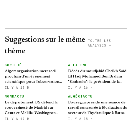
Suggestions sur le même
TOUTES LES
ANALYSES →
thème
SOCIETÉ
A LA UNE
Alger: organisation mercredi
Décès du moudjahid Cheikh Saïd
prochain d'un événement
El Hadj Mohamed Ben Brahim
scientifique pour l'observation
"Kaabache": le président de la
de l'éclipse solaire partielle
République présente ses
IL Y A 13 H
IL Y A 16 H
condoléances
MONDACTU
ALGÉRIACTU
Le département US défend la
Bouzegza préside une séance de
souveraineté de Madrid sur
travail consacrée à l'évaluation du
Ceuta et Melilla: Washington
secteur de l’hydraulique à Batna
refroidit les ambitions
IL Y A 17 H
IL Y A 18 H
expansionnistes du Makhzen