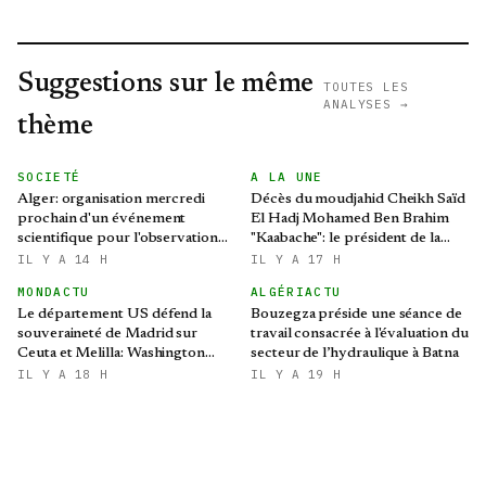
Suggestions sur le même
TOUTES LES
ANALYSES →
thème
SOCIETÉ
A LA UNE
Alger: organisation mercredi
Décès du moudjahid Cheikh Saïd
prochain d'un événement
El Hadj Mohamed Ben Brahim
scientifique pour l'observation
"Kaabache": le président de la
de l'éclipse solaire partielle
République présente ses
IL Y A 14 H
IL Y A 17 H
condoléances
MONDACTU
ALGÉRIACTU
Le département US défend la
Bouzegza préside une séance de
souveraineté de Madrid sur
travail consacrée à l'évaluation du
Ceuta et Melilla: Washington
secteur de l’hydraulique à Batna
refroidit les ambitions
IL Y A 18 H
IL Y A 19 H
expansionnistes du Makhzen