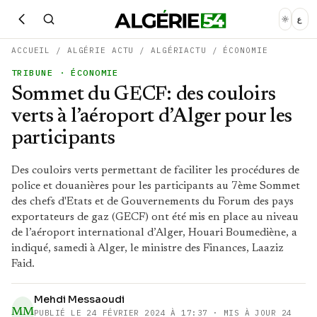
ع
ACCUEIL
/
ALGÉRIE ACTU
/
ALGÉRIACTU
/
ÉCONOMIE
TRIBUNE
· ÉCONOMIE
Sommet du GECF: des couloirs
verts à l’aéroport d’Alger pour les
participants
Des couloirs verts permettant de faciliter les procédures de
police et douanières pour les participants au 7ème Sommet
des chefs d'Etats et de Gouvernements du Forum des pays
exportateurs de gaz (GECF) ont été mis en place au niveau
de l’aéroport international d’Alger, Houari Boumediène, a
indiqué, samedi à Alger, le ministre des Finances, Laaziz
Faid.
Mehdi Messaoudi
MM
PUBLIÉ LE
24 FÉVRIER 2024 À 17:37
· MIS À JOUR 24