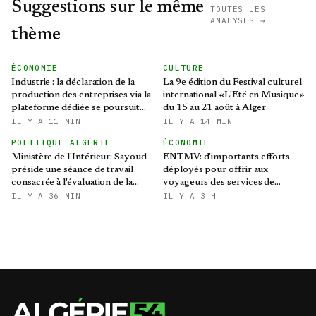
Suggestions sur le même
TOUTES LES
ANALYSES →
thème
ÉCONOMIE
CULTURE
Industrie : la déclaration de la
La 9e édition du Festival culturel
production des entreprises via la
international «L'Eté en Musique»
plateforme dédiée se poursuit
du 15 au 21 août à Alger
jusqu'au 31 août
IL Y A 11 MIN
IL Y A 14 MIN
POLITIQUE ALGÉRIE
ÉCONOMIE
Ministère de l'Intérieur: Sayoud
ENTMV: d'importants efforts
préside une séance de travail
déployés pour offrir aux
consacrée à l'évaluation de la
voyageurs des services de
numérisation du secteur
qualité
IL Y A 36 MIN
IL Y A 3 H