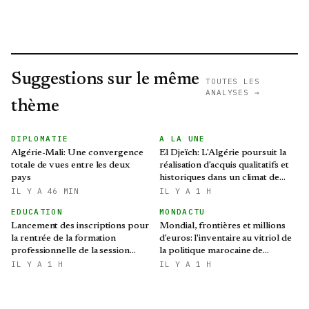
Suggestions sur le même
TOUTES LES
ANALYSES →
thème
DIPLOMATIE
A LA UNE
Algérie-Mali: Une convergence
El Djeïch: L'Algérie poursuit la
totale de vues entre les deux
réalisation d'acquis qualitatifs et
pays
historiques dans un climat de
sécurité et de stabilité
IL Y A 46 MIN
IL Y A 1 H
EDUCATION
MONDACTU
Lancement des inscriptions pour
Mondial, frontières et millions
la rentrée de la formation
d'euros: l'inventaire au vitriol de
professionnelle de la session
la politique marocaine de
d'octobre 2026
Sánchez
IL Y A 1 H
IL Y A 1 H