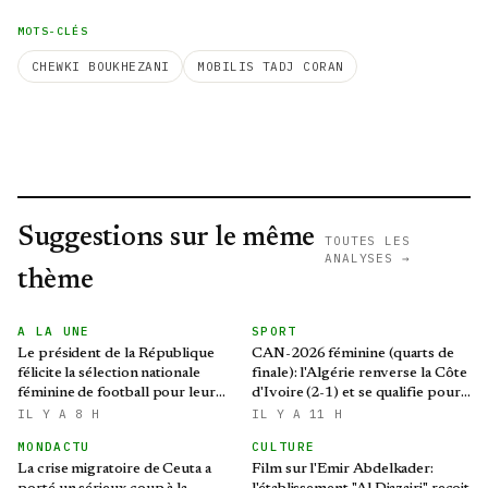
MOTS-CLÉS
CHEWKI BOUKHEZANI
MOBILIS TADJ CORAN
Suggestions sur le même
TOUTES LES
ANALYSES →
thème
A LA UNE
SPORT
Le président de la République
CAN-2026 féminine (quarts de
félicite la sélection nationale
finale): l'Algérie renverse la Côte
féminine de football pour leur
d'Ivoire (2-1) et se qualifie pour
qualification au Mondial 2027 et
le Mondial brésilien
IL Y A 8 H
IL Y A 11 H
aux demi-finales de la CAN
MONDACTU
CULTURE
La crise migratoire de Ceuta a
Film sur l'Emir Abdelkader: