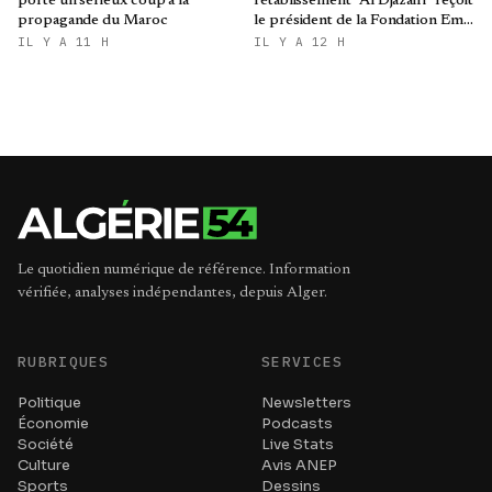
porté un sérieux coup à la
l'établissement "Al Djazairi" reçoit
propagande du Maroc
le président de la Fondation Emir
Abdelkader
IL Y A 11 H
IL Y A 12 H
Le quotidien numérique de référence. Information
vérifiée, analyses indépendantes, depuis Alger.
RUBRIQUES
SERVICES
Politique
Newsletters
Économie
Podcasts
Société
Live Stats
Culture
Avis ANEP
Sports
Dessins