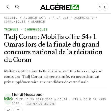
ع
ACCUEIL
/
ALGÉRIE ACTU
/
A LA UNE
/
ALGÉRIACTU
/
COMMUNIQUÉS
/
ALGÉRIE
TRIBUNE
· COMMUNIQUÉS
Tadj Coran: Mobilis offre 54+1
Omras lors de la finale du grand
concours national de la récitation
du Coran
Mobilis a offert une belle surprise aux finalistes du grand
concours "Tadj Coran" de cette année, en accordant un
prix supplémentaire aux candidats de cette finale.
Mehdi Messaoudi
MM
PUBLIÉ LE
29 MARS 2025 À 18:54
· MIS À JOUR 29 MARS
2025
·
2 MIN DE LECTURE