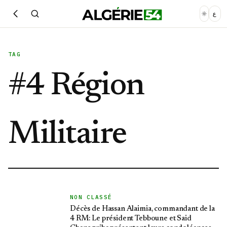
ع
TAG
#
4 Région
Militaire
NON CLASSÉ
Décès de Hassan Alaimia, commandant de la
4 RM: Le président Tebboune et Said