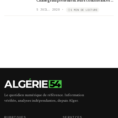
Chanegriha présentent leurs condoléances à
la famille du défunt
5 JUIL. 2020
·
1 MIN DE LECTURE
Le quotidien numérique de référence. Information
vérifiée, analyses indépendantes, depuis Alger.
RUBRIQUES
SERVICES