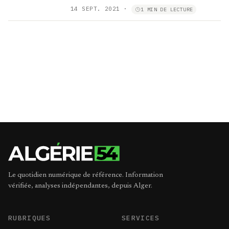
14 SEPT. 2021
·
1 MIN DE LECTURE
Le quotidien numérique de référence. Information
vérifiée, analyses indépendantes, depuis Alger.
RUBRIQUES
SERVICES