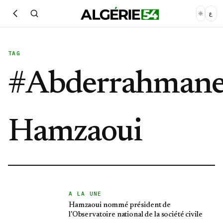
ع
TAG
#
Abderrahman
Hamzaoui
A LA UNE
Hamzaoui nommé président de
l'Observatoire national de la société civile