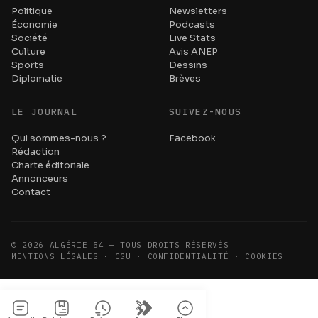
Politique
Newsletters
Économie
Podcasts
Société
Live Stats
Culture
Avis ANEP
Sports
Dessins
Diplomatie
Brèves
LE JOURNAL
SUIVEZ-NOUS
Qui sommes-nous ?
Facebook
Rédaction
Charte éditoriale
Annonceurs
Contact
©
2026
ALGÉRIE 54 — TOUS DROITS RÉSERVÉS
MENTIONS LÉGALES · CGU · CONFIDENTIALITÉ · COOKIES